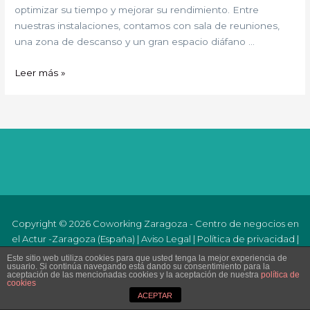
optimizar su tiempo y mejorar su rendimiento. Entre
nuestras instalaciones, contamos con sala de reuniones,
una zona de descanso y un gran espacio diáfano …
Leer más »
Copyright © 2026 Coworking Zaragoza - Centro de negocios en
el Actur -Zaragoza (España) |
Aviso Legal
|
Política de privacidad
|
Política de Cookies
Este sitio web utiliza cookies para que usted tenga la mejor experiencia de
usuario. Si continúa navegando está dando su consentimiento para la
aceptación de las mencionadas cookies y la aceptación de nuestra
política de
cookies
ACEPTAR