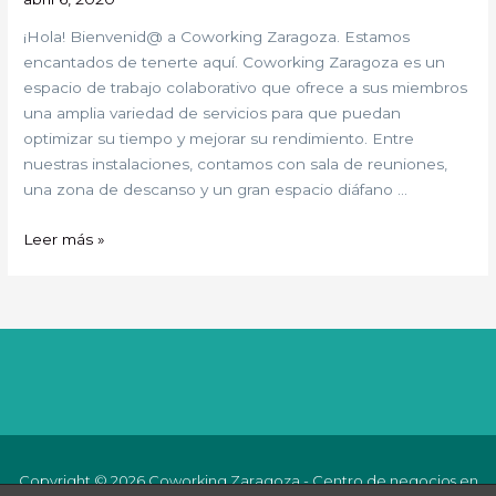
¡Hola! Bienvenid@ a Coworking Zaragoza. Estamos
encantados de tenerte aquí. Coworking Zaragoza es un
espacio de trabajo colaborativo que ofrece a sus miembros
una amplia variedad de servicios para que puedan
optimizar su tiempo y mejorar su rendimiento. Entre
nuestras instalaciones, contamos con sala de reuniones,
una zona de descanso y un gran espacio diáfano …
Leer más »
Copyright © 2026 Coworking Zaragoza - Centro de negocios en